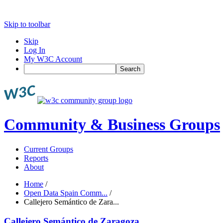
Skip to toolbar
Skip
Log In
My W3C Account
Search
Community & Business Groups
Current Groups
Reports
About
Home
/
Open Data Spain Comm...
/
Callejero Semántico de Zara...
Callejero Semántico de Zaragoza