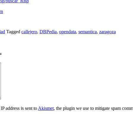
isp/buscar_Risp
tm
dad
Tagged
callejero
,
DBPedia
,
opendata
,
semantica
,
zaragoza
*
IP address is sent to
Akismet
, the plugin we use to mitigate spam comm