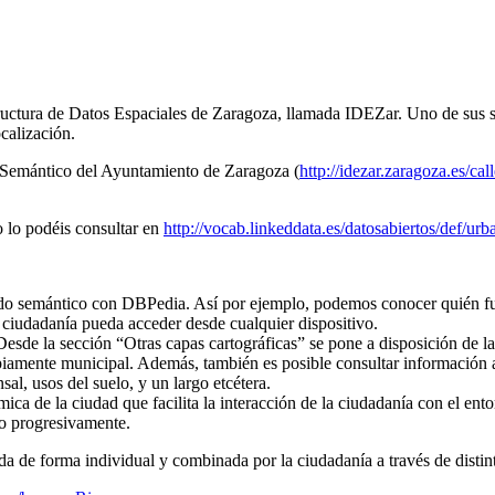
uctura de Datos Espaciales de Zaragoza, llamada IDEZar. Uno de sus ser
calización.
ro Semántico del Ayuntamiento de Zaragoza (
http://idezar.zaragoza.es/cal
o lo podéis consultar en
http://vocab.linkeddata.es/datosabiertos/def/urb
lazado semántico con DBPedia. Así por ejemplo, podemos conocer quién 
la ciudadanía pueda acceder desde cualquier dispositivo.
. Desde la sección “Otras capas cartográficas” se pone a disposición de
iamente municipal. Además, también es posible consultar información ad
al, usos del suelo, y un largo etcétera.
ica de la ciudad que facilita la interacción de la ciudadanía con el ent
do progresivamente.
zada de forma individual y combinada por la ciudadanía a través de disti