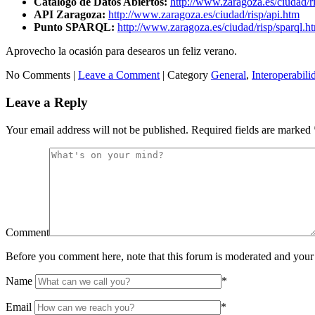
Catálogo de Datos Abiertos:
http://www.zaragoza.es/ciudad/r
API Zaragoza:
http://www.zaragoza.es/ciudad/risp/api.htm
Punto SPARQL:
http://www.zaragoza.es/ciudad/risp/sparql.h
Aprovecho la ocasión para desearos un feliz verano.
No Comments |
Leave a Comment
|
Category
General
,
Interoperabili
Leave a Reply
Your email address will not be published.
Required fields are marked
Comment
Before you comment here, note that this forum is moderated and your 
Name
*
Email
*