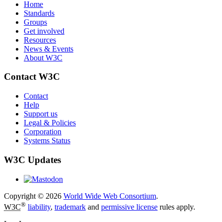
Home
Standards
Groups
Get involved
Resources
News & Events
About W3C
Contact W3C
Contact
Help
Support us
Legal & Policies
Corporation
Systems Status
W3C Updates
Copyright © 2026
World Wide Web Consortium
.
®
W3C
liability
,
trademark
and
permissive license
rules apply.