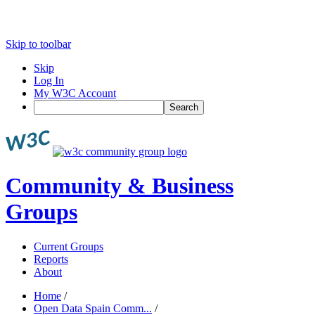
Skip to toolbar
Skip
Log In
My W3C Account
Search
Community & Business
Groups
Current Groups
Reports
About
Home
/
Open Data Spain Comm...
/