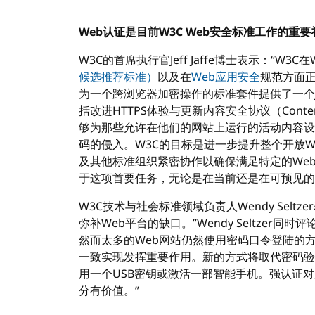
Web认证是目前W3C Web安全标准工作的重要
W3C的首席执行官Jeff Jaffe博士表示：“W
候选推荐标准）
以及在
Web应用安全
规范方面正
为一个跨浏览器加密操作的标准套件提供了一个Java
括改进HTTPS体验与更新内容安全协议（Content S
够为那些允许在他们的网站上运行的活动内容设
码的侵入。W3C的目标是进一步提升整个开放
及其他标准组织紧密协作以确保满足特定的We
于这项首要任务，无论是在当前还是在可预见的
W3C技术与社会标准领域负责人Wendy Selt
弥补Web平台的缺口。”Wendy Seltzer
然而太多的Web网站仍然使用密码口令登陆的方式
一致实现发挥重要作用。新的方式将取代密码验
用一个USB密钥或激活一部智能手机。强认证
分有价值。”