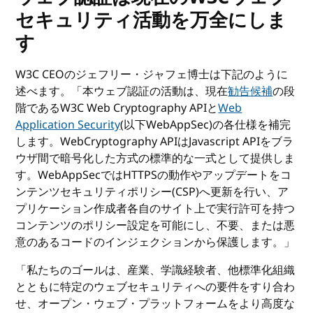
セキュリティ活動を万全にしま
す
W3C CEOのジェフリー・ジャフェ博士は下記のように
述べます。「本ウェブ認証の活動は、現在
勧告候補
の段
階であるW3C Web Cryptography APIと
Web
Application Security
(以下WebAppSec)の各仕様を補完
します。WebCryptography APIはJavascript APIをブラ
ウザ間で暗号化した方式の標準的な一式として提供しま
す。WebAppSecではHTTPSの動作やアップデートをコ
ンテンツセキュリティポリシー(CSP)へ更新を行い、ア
プリケーション作成者各自のサイト上で実行許可を持つ
コンテンツのポリシー設定を可能にし、不要、または悪
意のあるコードのインジェクションから保護します。」
「私たちのゴールは、産業、学識経験者、他標準化組織
とともに特定のウェブセキュリティへの要件をすり合わ
せ、オープン・ウェブ・プラットフォームをより高度な