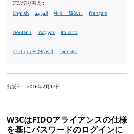
言語切り替え：
English
العربية
中文（简体）
français
Deutsch
magyar
italiano
português (Brasil)
svenska
著者と公開日
出版日:
2016年2月17日
W3CはFIDOアライアンスの仕様
を基にパスワードのログインに