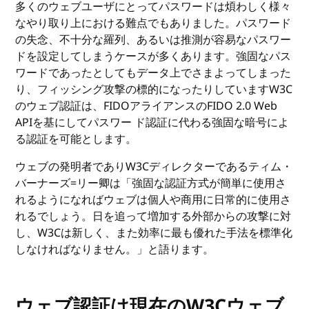
多くのウェブユーザにとってパスワードは煩わしく様々
なやり取り上における難点でもありました。パスワード
の失念、不十分な羅列、あるいは推測が容易なパスワー
ドを設定してしまうケースが多くあります。強固なパス
ワードであったとしてもデータ上でさまよってしまった
り、フィッシング攻撃の標的になったりしていますW3C
のウェブ認証は、FIDOアライアンスのFIDO 2.0 Web
APIを基にしてパスワー ド認証に代わる強固な暗号によ
る認証を可能とします。
ウェブの発明者でありW3Cディレクターであるティム・
バーナーズ=リー卿は「強固な認証方式が簡単に使用さ
れるようになればウェブは個人や商用に日常的に使用さ
れるでしょう。日を追って増加する外部からの攻撃に対
し、W3Cは新しく、また効率に最も優れた手法を標準化
しなければなりません。」と語ります。
ウェブ認証は現在のW3Cウェブ