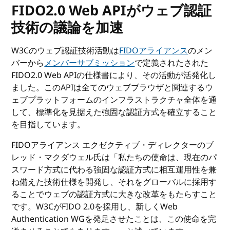
FIDO2.0 Web APIがウェブ認証
技術の議論を加速
W3Cのウェブ認証技術活動は
FIDOアライアンス
のメン
バーから
メンバーサブミッション
で定義されたされた
FIDO2.0 Web APIの仕様書により、その活動が活発化し
ました。このAPIは全てのウェブブラウザと関連するウ
ェブプラットフォームのインフラストラクチャ全体を通
して、標準化を見据えた強固な認証方式を確立すること
を目指しています。
FIDOアライアンス エクゼクティブ・ディレクターのブ
レッド・マクダウェル氏は「私たちの使命は、現在のパ
スワード方式に代わる強固な認証方式に相互運用性を兼
ね備えた技術仕様を開発し、それをグローバルに採用す
ることでウェブの認証方式に大きな改革をもたらすこと
です。W3CがFIDO 2.0を採用し、新しくWeb
Authentication WGを発足させたことは、この使命を完