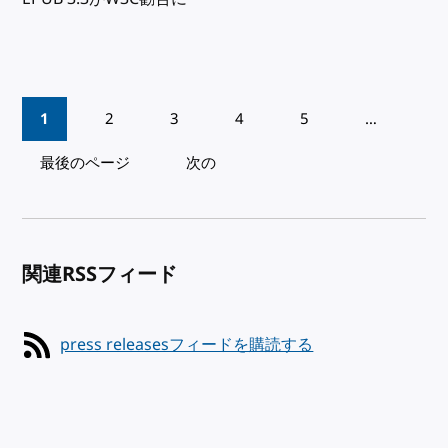
Pagination
1
2
3
4
5
…
最後のページ
次の
関連RSSフィード
press releasesフィードを購読する