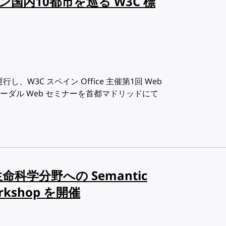
イン国内10都市を巡る W3C 標
W3C スペイン Office 主催第1回 Web
ダル Web セミナーを首都マドリッドにて
学分野への Semantic
kshop を開催