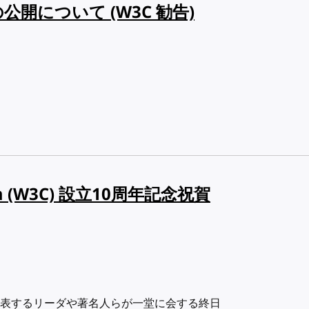
開について (W3C 勧告)
ium (W3C) 設立10周年記念祝賀
表するリーダや著名人らが一堂に会する終日