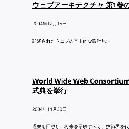
ウェブアーキテクチャ 第1巻の公
出版日:
2004年12月15日
詳述されたウェブの基本的な設計原理
World Wide Web Consort
式典を挙行
出版日:
2004年11月30日
過去を回想し、将来を示唆すべく、技術界を代