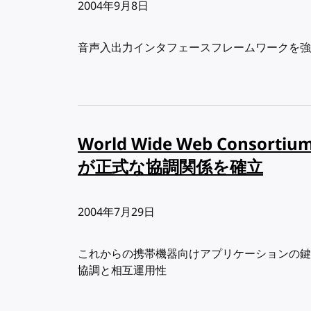
出版日:
2004年9月8日
音声入出力インタフェースフレームワークを強
World Wide Web Consortium
が正式な協調関係を確立
出版日:
2004年7月29日
これからの携帯機器向けアプリケーションの鍵と
協調と相互運用性