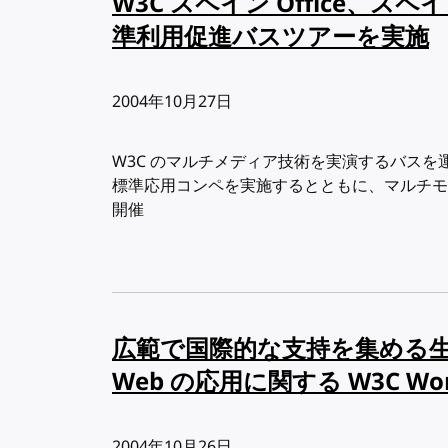
W3C スペイン Office、スペ
準利用促進バスツアーを実施
出版日:
2004年10月27日
W3C のマルチメディア技術を実演するバスを運行し、
標準応用コンペを実施するとともに、マルチモー
開催
広範で国際的な支持を集める生命科
Web の応用に関する W3C Wor
出版日:
2004年10月26日