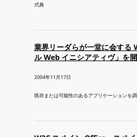
式典
業界リーダらが一堂に会する 
ル Web イニシアティヴ」を
出版日:
2004年11月17日
既存または可能性のあるアプリケーションを調