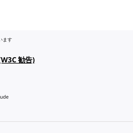
ています
(W3C 勧告)
ude