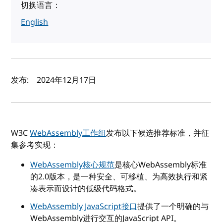
切换语言：
English
作者及发布日期
发布:
2024年12月17日
W3C
WebAssembly工作组
发布以下候选推荐标准，并征
集参考实现：
WebAssembly核心规范
是核心WebAssembly标准
的2.0版本，是一种安全、可移植、为高效执行和紧
凑表示而设计的低级代码格式。
WebAssembly JavaScript接口
提供了一个明确的与
WebAssembly进行交互的JavaScript API。