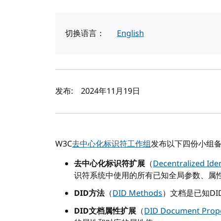
切换语言：
English
作者及发布日期
发布:
2024年11月19日
W3C
去中心化标识符工作组
发布以下四份小组
去中心化标识符扩展
（
Decentralized Iden
识符系统中使用的所有已知全局参数、属
DID方法
（
DID Methods
）文档是已知DI
DID文档属性扩展
（
DID Document Prope