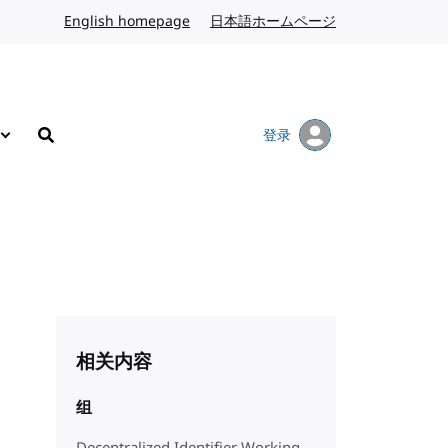
English homepage
英文
日本語ホームページ
日语
登录
搜索
相关内容
组