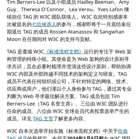
Tim Berners-Lee 以及小组成员 Hadley Beeman、Amy
Guy、Theresa O'Connor、Lea Verou。Yves Lafon 继
续担任 TAG 的 W3C 团队联络人。W3C 在此特别感谢本
次被提名的
七位候选人
的参与，感谢即将于一月底结束任
期退出 TAG 的成员 Rossen Atanassov 和 Sangwhan
Moon 在任期间对 W3C 的支持与贡献。
TAG 是遵循 W3C
《标准流程文档》
运行的专注于 Web 架
构管理的特殊小组。其使命是为 Web 架构的设计原则寻
求共识，且在必要时梳理并澄清这些设计原则，帮助协调
W3C 内部及外部跨越不同技术的架构定义与研发。TAG
成员不代表任何组织或公司，不针对特定的网络、技术、
供应商或用户，他们谨以个人身份参与 TAG，通过其专业
判断为 Web 寻求最佳解决方案。TAG 成员包括 Tim
Berners-Lee（TAG 名誉主席）、三位由 W3C 团队进行
任命的成员、八位由 W3C 全球会员代表投票选举产生的
成员。详见
TAG 主页
了解更多内容。
W3C 自本次选举开始实施《标准流程文档》中关于
任命
TAG 成员
的新规定。欢迎于
2024年1月5日前
向 W3C 团队