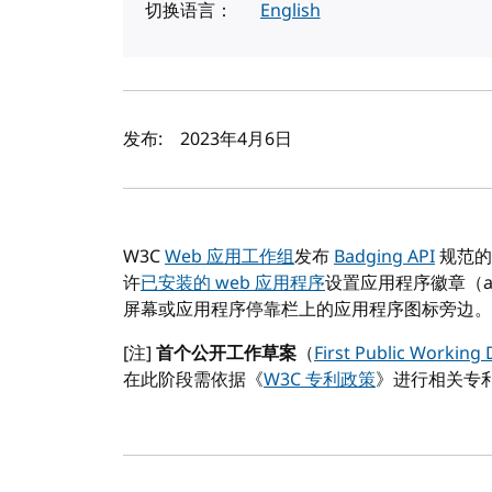
切换语言：
English
作者及发布日期
发布:
2023年4月6日
W3C
Web 应用工作组
发布
Badging API
规范的
许
已安装的 web 应用程序
设置应用程序徽章（app
屏幕或应用程序停靠栏上的应用程序图标旁边。
[注]
首个公开工作草案
（
First Public Working 
在此阶段需依据《
W3C 专利政策
》进行相关专