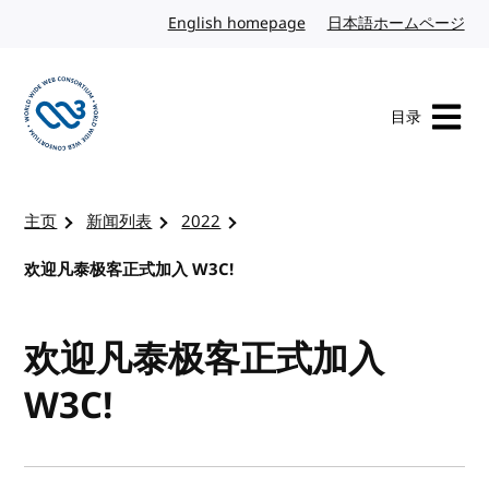
转到内容
English homepage
英文
日本語ホームページ
日
目录
访问 W3C 主页
主页
新闻列表
2022
欢迎凡泰极客正式加入 W3C!
欢迎凡泰极客正式加入
W3C!