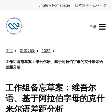
转到内容
English homepage
英文
日本語ホームページ
日
目录
访问 W3C 主页
主页
新闻列表
2022
工作组备忘草案：维吾尔语、基于阿拉伯字母的克什米尔语
差距分析
工作组备忘草案：维吾尔
语、基于阿拉伯字母的克什
米尔语差距分析