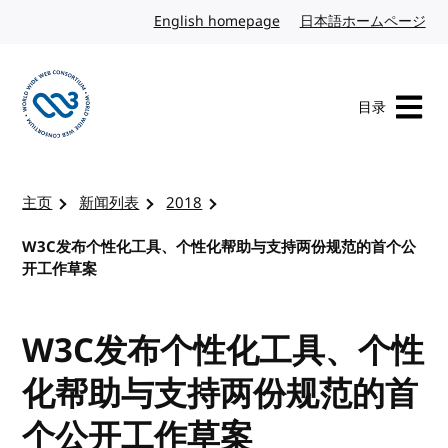
转到内容
English homepage
英文
日本語ホームページ
日
目录
访问 W3C 主页
主页
新闻列表
2018
W3C发布个性化工具、个性化帮助与支持两份规范的首个公
开工作草案
W3C发布个性化工具、个性
化帮助与支持两份规范的首
个公开工作草案