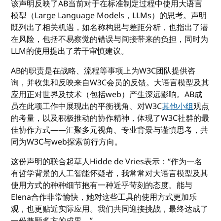
该声明反映了AB当前对于在标准制定过程中使用大语言
模型（Large Language Models，LLMs）的思考。声明
既列出了相关机遇，如名称构思与差距分析，也指出了潜
在风险，包括不易察觉的错误与间接带来的负担，同时为
LLM的使用提出了若干审慎建议。
AB的职责是在战略、流程等事项上为W3C团队提供咨
询，并收集和反映来自W3C会员的反馈。大语言模型及其
应用正对世界及技术（包括web）产生深远影响。AB成
员在此项工作中展现出的平衡视角、对W3C
其他
小组
观点
的考量，以及积极推动的协作精神，体现了W3C社群的最
佳协作方式——汇聚多元视角、专业背景与谨慎思考，共
同为W3C与web探索前行方向。
这份声明的联合起草人Hidde de Vries表示：“作为一名
有哲学背景的人工智能怀疑者，我常常对大语言模型及其
使用方式的种种细节抱有一种近乎苛刻的态度。能与
Elena合作非常愉快，她对这些工具的使用方式更加乐
观，也更贴近实际应用。我们共同迎接挑战，最终达成了
一份兼顾多方的成果。”