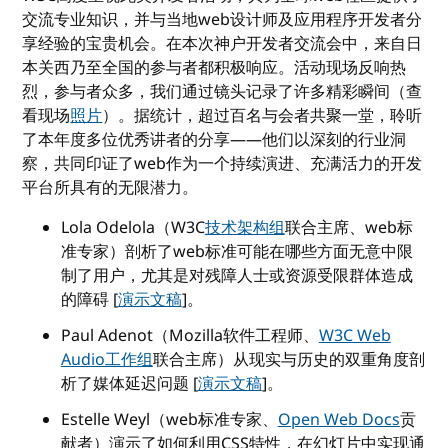
交流专业知识，并与当地web设计师及应用程序开发者分
享经验的宝贵机会。在本次神户开发者交流会中，来自日
本关西乃至全国的参与者都积极响应。活动现场反响热
烈，参与者众多，我们通过镜头记录了许多精彩瞬间（查
看现场
照片
）。据统计，超过百名与会者共聚一堂，聆听
了本年度多位优秀讲者的分享——他们以深刻的行业洞
察，共同印证了web作为一个持续演进、充满活力的开发
平台所具有的无限潜力。
Lola Odelola（W3C
技术架构组
联合主席、web标
准专家）剖析了web标准可能在哪些方面无意中限
制了用户，尤其是对残障人士或资源受限群体造成
的障碍 [
演示文稿
]。
Paul Adenot（Mozilla软件工程师、
W3C Web
Audio工作组
联合主席）从现实与历史的双重角度剖
析了媒体延迟问题 [
演示文稿
]。
Estelle Weyl（web标准专家、
Open Web Docs
贡
献者）演示了如何利用CSS特性，在幻灯片中实现通