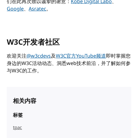
们在此再次致以诚挚的谢意：
Kobe Digital Labo
、
Google
、
Asratec
。
W3C开发者社区
欢迎关注
@w3cdevs
及
W3C官方YouTube频道
即时掌握您
身边的W3C活动动态、洞悉web技术前沿，并了解如何参
与W3C的工作。
相关内容
标签
tpac