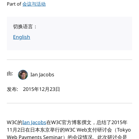
Part of
会议与活动
切换语言：
English
作者及发布日期
由:
Ian Jacobs
发布:
2015年12月23日
W3C的
Ian Jacobs
在W3C官方博客撰文，总结了2015年
11月2日在日本东京举行的W3C Web支付研讨会（Tokyo
Web Payments Seminar）的会议情况。此次研讨会是