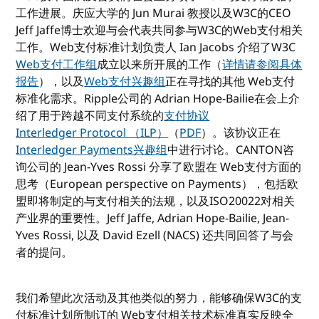
工作进展。庆应大学的 Jun Murai 教授以及W3C的CEO
Jeff Jaffe博士欢迎与会代表共同参与W3C的Web支付相关
工作。Web支付标准计划负责人 Ian Jacobs 介绍了W3C
Web支付工作组
成立以来所开展的工作（
详情请参阅具体
报告
），以及
Web支付兴趣组
正在寻找的其他 Web支付
标准化需求。Ripple公司的 Adrian Hope-Bailie在会上介
绍了用于跨越不同支付系统的
支付协议
Interledger Protocol （ILP）
（
PDF
）。该协议正在
Interledger Payments兴趣组
中进行讨论。CANTON咨
询公司的 Jean-Yves Rossi 分享了欧盟在 Web支付方面的
思考（European perspective on Payments），包括欧
盟即将制定的与支付相关的法规，以及ISO20022对相关
产业界的重要性。Jeff Jaffe, Adrian Hope-Bailie, Jean-
Yves Rossi, 以及 David Ezell (NACS) 还共同回答了与会
者的提问。
我们希望此次活动及其他类似的努力，能够确保W3C的支
付标准计划所制订的 Web支付相关技术标准真实反映全