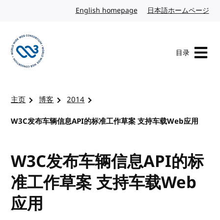
转到内容
English homepage
英文
日本語ホームページ
日
目录
访问 W3C 主页
主页
博客
2014
W3C发布车辆信息API的标准工作草案 支持车载Web应用
W3C发布车辆信息API的标
准工作草案 支持车载Web
应用