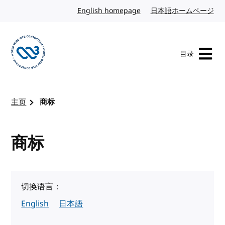
转到内容
English homepage
英文
日本語ホームページ
日
目录
访问 W3C 主页
主页
商标
商标
切换语言：
English
日本語