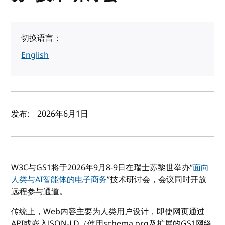
切换语言：
English
作者及发布日期
发布:
2026年6月1日
W3C与GS1将于2026年9月8-9日在瑞士苏黎世举办“
面向
人类与AI智能体的电子商务
”技术研讨会，会议同时开放
远程参与通道。
传统上，Web内容主要为人类用户设计，即使网页通过
API或嵌入JSON-LD（使用schema.org及扩展的GS1网络