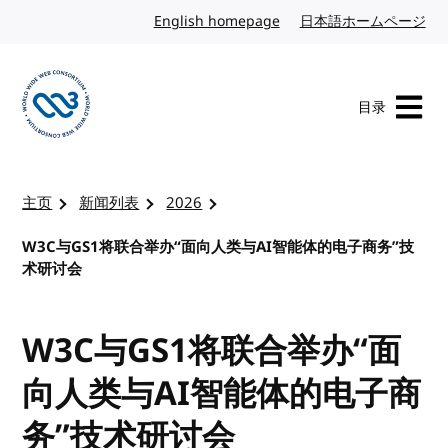
转到内容
English homepage
英文
日本語ホームページ
日
目录
访问 W3C 主页
主页
新闻列表
2026
W3C与GS1将联合举办“面向人类与AI智能体的电子商务”技
术研讨会
W3C与GS1将联合举办“面
向人类与AI智能体的电子商
务”技术研讨会