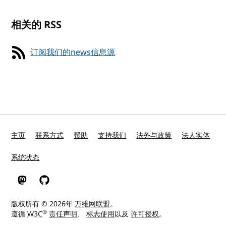
相关的 RSS
订阅我们的news信息源
主页
联系方式
帮助
支持我们
法务与政策
法人实体
系统状态
W3C 在 Mastodon
W3C 在 GitHub
版权所有 © 2026年
万维网联盟
。
®
遵循
W3C
责任声明
、
标志使用
以及
许可授权
。