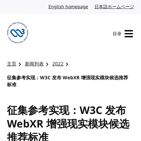
转到内容
English homepage
英文
日本語ホームページ
日
目录
访问 W3C 主页
主页
新闻列表
2022
征集参考实现：W3C 发布 WebXR 增强现实模块候选推荐
标准
征集参考实现：W3C 发布
WebXR 增强现实模块候选
推荐标准