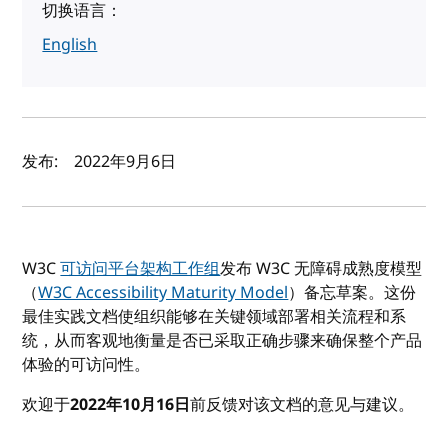
切换语言：
English
作者及发布日期
发布:
2022年9月6日
W3C
可访问平台架构工作组
发布 W3C 无障碍成熟度模型
（
W3C Accessibility Maturity Model
）备忘草案。这份
最佳实践文档使组织能够在关键领域部署相关流程和系
统，从而客观地衡量是否已采取正确步骤来确保整个产品
体验的可访问性。
欢迎于
2022年10月16日
前反馈对该文档的意见与建议。