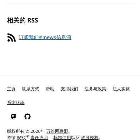
相关的 RSS
订阅我们的news信息源
主页
联系方式
帮助
支持我们
法务与政策
法人实体
系统状态
W3C 在 Mastodon
W3C 在 GitHub
版权所有 © 2026年
万维网联盟
。
®
遵循
W3C
责任声明
、
标志使用
以及
许可授权
。