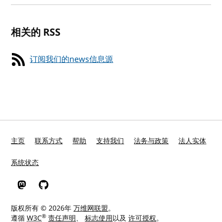
相关的 RSS
订阅我们的news信息源
主页
联系方式
帮助
支持我们
法务与政策
法人实体
系统状态
W3C 在 Mastodon
W3C 在 GitHub
版权所有 © 2026年
万维网联盟
。
®
遵循
W3C
责任声明
、
标志使用
以及
许可授权
。