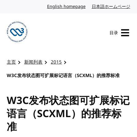
转到内容
English homepage
英文
日本語ホームページ
日
目录
访问 W3C 主页
主页
新闻列表
2015
W3C发布状态图可扩展标记语言（SCXML）的推荐标准
W3C发布状态图可扩展标记
语言（SCXML）的推荐标
准