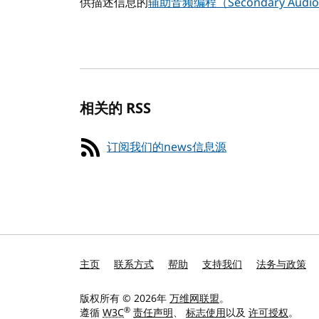
供描述信息的
辅助音频编程（Secondary Audio
相关的 RSS
订阅我们的news信息源
主页
联系方式
帮助
支持我们
法务与政策
版权所有 © 2026年
万维网联盟
。
®
遵循
W3C
责任声明
、
标志使用
以及
许可授权
。