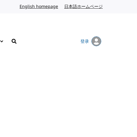
English homepage
英文
日本語ホームページ
日语
登录
搜索