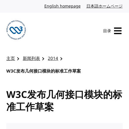
转到内容
English homepage
英文
日本語ホームページ
日
目录
访问 W3C 主页
主页
新闻列表
2014
W3C发布几何接口模块的标准工作草案
W3C发布几何接口模块的标
准工作草案