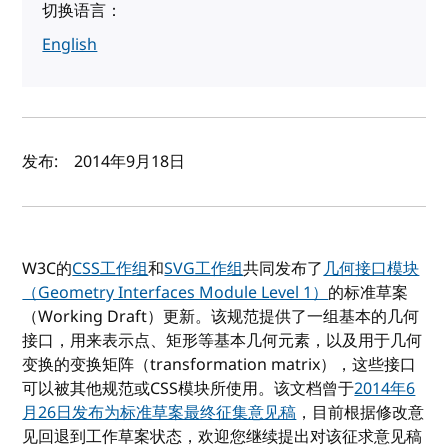
切换语言：
English
作者及发布日期
发布:
2014年9月18日
W3C的
CSS工作组
和
SVG工作组
共同发布了
几何接口模块
（Geometry Interfaces Module Level 1）
的标准草案
（Working Draft）更新。该规范提供了一组基本的几何
接口，用来表示点、矩形等基本几何元素，以及用于几何
变换的变换矩阵（transformation matrix），这些接口
可以被其他规范或CSS模块所使用。该文档曾于
2014年6
月26日发布为标准草案最终征集意见稿
，目前根据修改意
见回退到工作草案状态，欢迎您继续提出对该征求意见稿