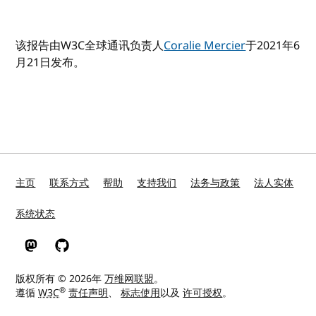
该报告由W3C全球通讯负责人
Coralie Mercier
于2021年6
月21日发布。
主页
联系方式
帮助
支持我们
法务与政策
法人实体
系统状态
W3C 在 Mastodon
W3C 在 GitHub
版权所有 © 2026年
万维网联盟
。
®
遵循
W3C
责任声明
、
标志使用
以及
许可授权
。