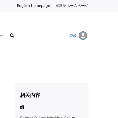
English homepage
英文
日本語ホームページ
日语
登录
搜索
相关内容
组