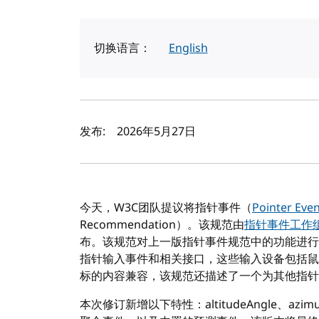
切换语言：
English
作者及发布日期
发布:
2026年5月27日
今天，W3C团队提议将指针事件（
Pointer Even
Recommendation）。该规范由
指针事件工作
布。该规范对上一版指针事件规范中的功能进行
指针输入事件和相关接口，这些输入设备包括鼠
标的内容兼容，该规范还描述了一个为其他指针
本次修订新增以下特性：altitudeAngle、azimut