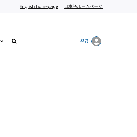
English homepage
英文
日本語ホームページ
日语
登录
搜索