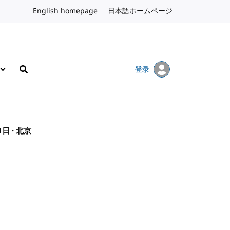
English homepage
英文
日本語ホームページ
日语
登录
搜索
日 · 北京