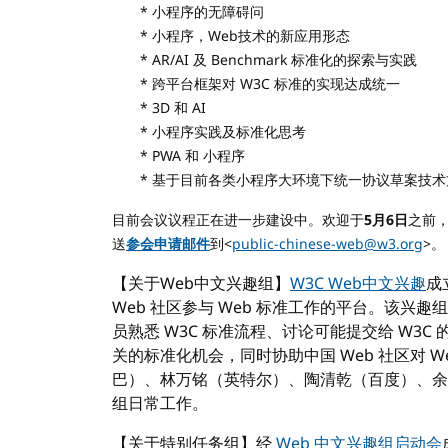
* 小程序的无障碍问
* 小程序，Web技术的新应用形态
* AR/AI 及 Benchmark 标准化的探索与实践
* 跨平台框架对 W3C 标准的实现达成统一
* 3D 和 AI
* 小程序实践及标准化思考
* PWA 和 小程序
* 基于目前各类小程序大环境下统一协议草案技术
目前会议议程正在进一步建设中。
欢迎于
5月6日
之前，通
送
参会申请邮件
到<
public-chinese-web@w3.org
>。
【关于Web中文兴趣组】
W3C Web中文兴趣
成
Web 社区参与 Web 标准工作的平台。该兴
员熟悉 W3C 标准流程、讨论可能提交给 W3C
关的标准化机会，同时协助中国 Web 社区对 
巴）、林万铭（英特尔）、陶清乾（百度）、余
组日常工作。
【关于特别任务组】经
Web 中文兴趣组启动会