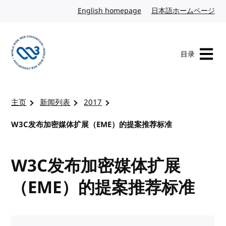
转到内容
English homepage
英文
日本語ホームページ
日
目录
访问 W3C 主页
主页
新闻列表
2017
W3C发布加密媒体扩展（EME）的提案推荐标准
W3C发布加密媒体扩展
（EME）的提案推荐标准