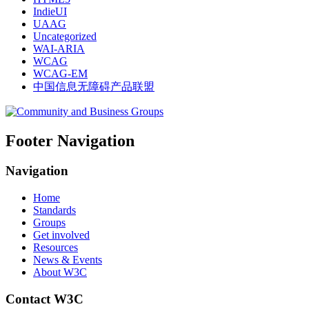
IndieUI
UAAG
Uncategorized
WAI-ARIA
WCAG
WCAG-EM
中国信息无障碍产品联盟
Footer Navigation
Navigation
Home
Standards
Groups
Get involved
Resources
News & Events
About W3C
Contact W3C