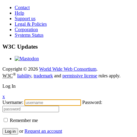
Contact
Help
Support us
Legal & Policies
Corporation
Systems Status
W3C Updates
Copyright © 2026
World Wide Web Consortium
.
®
W3C
liability
,
trademark
and
permissive license
rules apply.
Log In
x
Username:
Password:
Remember me
or
Request an account
Log in