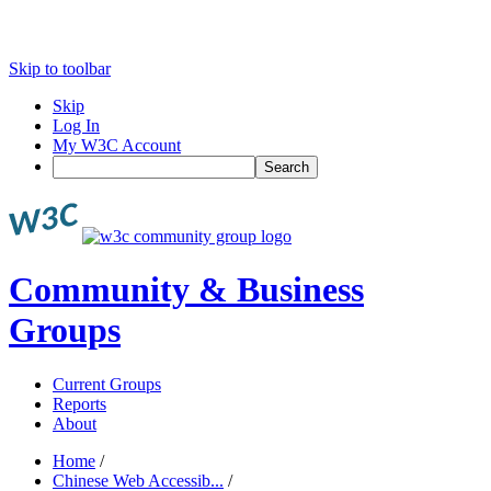
Skip to toolbar
Skip
Log In
My W3C Account
Search
Community & Business
Groups
Current Groups
Reports
About
Home
/
Chinese Web Accessib...
/