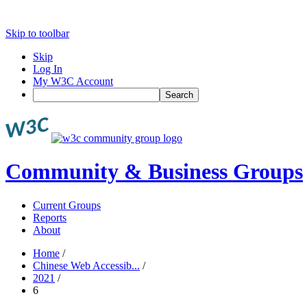
Skip to toolbar
Skip
Log In
My W3C Account
Search
Community & Business Groups
Current Groups
Reports
About
Home
/
Chinese Web Accessib...
/
2021
/
6