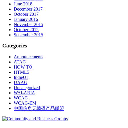
June 2018
December 2017
October 2017
January 2016
November 2015
October 2015
September 2015
Categories
Announcements
ATAG
HOW TO
HTML5
IndieUI
UAAG
Uncategorized
WAI-ARIA
WCAG
WCAG-EM
中国信息无障碍产品联盟