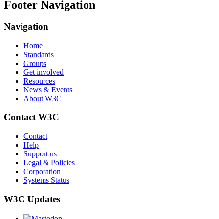
Footer Navigation
Navigation
Home
Standards
Groups
Get involved
Resources
News & Events
About W3C
Contact W3C
Contact
Help
Support us
Legal & Policies
Corporation
Systems Status
W3C Updates