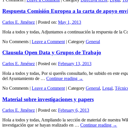
Respuesta Comisión Europea a la carta de apoyo env
Carlos E. Jiménez
|
Posted on:
May 1, 2013
Hola a todos y todas, Adjuntamos a continuación la respuesta de la 
No Comments |
Leave a Comment
|
Category
General
Clausula Open Data y Grupos de Trabajo
Carlos E. Jiménez
|
Posted on:
February 13, 2013
Hola a todos y todas, Por si queréis consultarlo, he subido en este e
del Ayuntamiento de …
Continue reading
→
No Comments |
Leave a Comment
|
Category
General
,
Legal
,
Técnic
Material sobre investigaciones y papers
Carlos E. Jiménez
|
Posted on:
February 6, 2013
Hola a todos y todas, Ampliando la sección de material de nuestra Wik
investigación que se hayan realizado en …
Continue reading
→