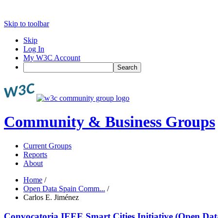
Skip to toolbar
Skip
Log In
My W3C Account
Search
Community & Business Groups
Current Groups
Reports
About
Home
/
Open Data Spain Comm...
/
Carlos E. Jiménez
Convocatoria IEEE Smart Cities Initiative (Open Dat