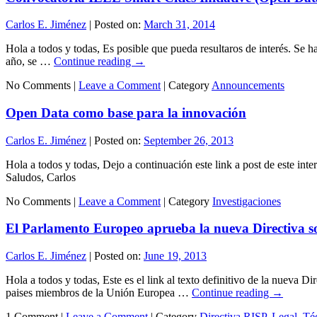
Carlos E. Jiménez
|
Posted on:
March 31, 2014
Hola a todos y todas, Es posible que pueda resultaros de interés. Se ha
año, se …
Continue reading
→
No Comments |
Leave a Comment
|
Category
Announcements
Open Data como base para la innovación
Carlos E. Jiménez
|
Posted on:
September 26, 2013
Hola a todos y todas, Dejo a continuación este link a post de este int
Saludos, Carlos
No Comments |
Leave a Comment
|
Category
Investigaciones
El Parlamento Europeo aprueba la nueva Directiva so
Carlos E. Jiménez
|
Posted on:
June 19, 2013
Hola a todos y todas, Este es el link al texto definitivo de la nueva 
paises miembros de la Unión Europea …
Continue reading
→
1 Comment |
Leave a Comment
|
Category
Directiva RISP
,
Legal
,
Té