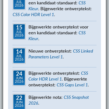
JUL
een kandidaat-standaard:
CSS
2026
Kleur
. Bijgewerkte ontwerptekst:
CSS Color HDR Level 1
.
Bijgewerkte ontwerptekst voor
15
JUL
een kandidaat-standaard:
CSS
2026
Kleur
.
Nieuwe ontwerptekst:
CSS Linked
14
JUL
Parameters Level 1
.
2026
Bijgewerkte ontwerptekst:
CSS
24
JUN
Color HDR Level 1
. Bijgewerkte
2026
ontwerptekst:
CSS Gaps Level 1
.
Bijgewerkte nota:
CSS Snapshot
22
JUN
2026
.
2026