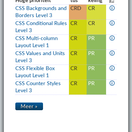
Ho­ge pri­o­ri­teit
tus
ke­ling
ℹ⃝
CSS Backgrounds and
CRD
CR
🛈
Borders Level 3
CSS Conditional Rules
CR
CR
🛈
Level 3
CSS Multi-column
CR
PR
🛈
Layout Level 1
CSS Values and Units
CR
PR
🛈
Level 3
CSS Flexible Box
CR
PR
🛈
Layout Level 1
CSS Counter Styles
CR
PR
🛈
Level 3
Meer »