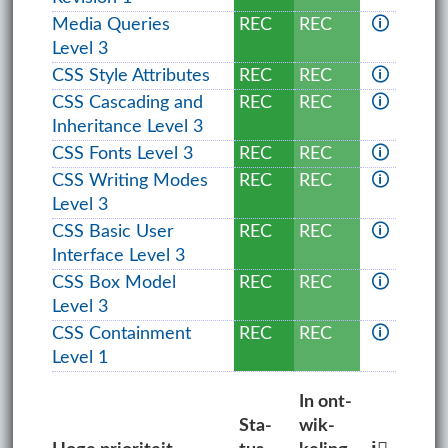
Media Queries
REC
REC
🛈
Level 3
CSS Style Attributes
REC
REC
🛈
CSS Cascading and
REC
REC
🛈
Inheritance Level 3
CSS Fonts Level 3
REC
REC
🛈
CSS Writing Modes
REC
REC
🛈
Level 3
CSS Basic User
REC
REC
🛈
Interface Level 3
CSS Box Model
REC
REC
🛈
Level 3
CSS Containment
REC
REC
🛈
Level 1
In ont­
Sta­
wik­