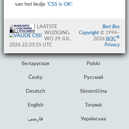
van het liedje
‘CSS is OK’
.
LAATSTE
Bert Bos
WIJZIGING
Copyright
©
1994–
®
WO 29 JUL
2026
W3C
2026 22:33:15 UTC
Privacy
беларуская
Polski
Česky
Русский
Deutsch
Slovenščina
English
Тоҷикӣ
فارسی
Українська