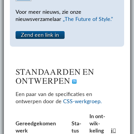
Voor meer nieuws, zie onze
nieuwsverzamelaar
„The Future of Style.”
Zend een link in
STAN­DAARD­EN EN
ONT­WER­PEN
Een paar van de specificaties en
ontwerpen door de
CSS-werkgroep.
In ont­
Ge­reed­ge­komen
Sta­
wik­
werk
tus
ke­ling
ℹ⃝