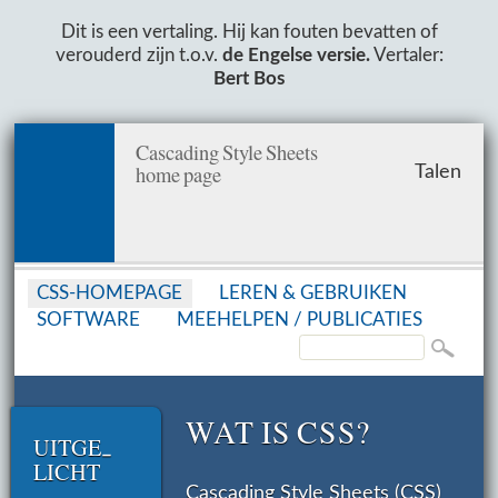
Dit is een vertaling. Hij kan fouten bevatten of
verouderd zijn t.o.v.
de Engelse versie.
Vertaler:
Bert Bos
Cascading Style Sheets
home page
Talen
CSS-HOMEPAGE
LEREN & GEBRUIKEN
SOFT­WARE
MEE­HEL­PEN /
PUBLICATIES
WAT IS CSS?
UIT­GE­
LICHT
Cascading Style Sheets (CSS)