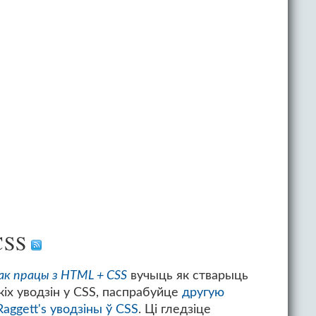
CSS
к працы з HTML + CSS
вучыць як стварыць
кіх уводзін у CSS, паспрабуйце
другую
aggett's уводзіны ў CSS
. Ці гледзіце