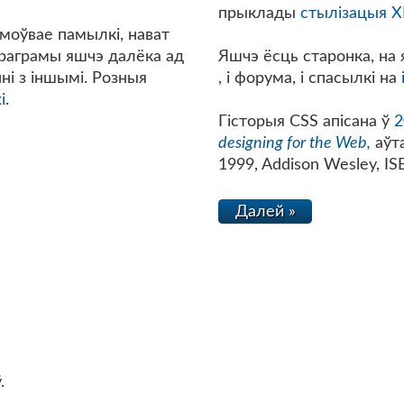
прыклады
стылізацыя 
моўвае памылкі, нават
праграмы яшчэ далёка ад
Яшчэ ёсць старонка, на
нні з іншымі. Розныя
, і форума, і спасылкі на
і
.
Гісторыя CSS апісана ў
2
designing for the Web,
аўта
1999, Addison Wesley, I
Далей »
.