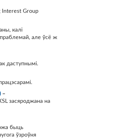
ng Interest Group
аны, калі
праблемай, але ўсё ж
ак даступнымі.
працэсарамі.
)
XSL засяроджана на
ожа быць
угога ўзроўня