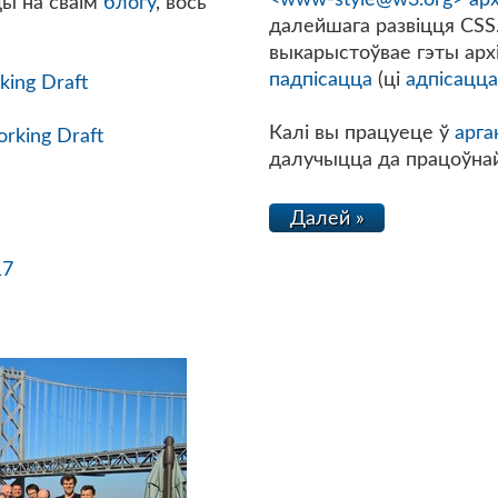
ды на сваім
блогу
, вось
далейшага развіцця CSS.
выкарыстоўвае гэты арх
падпісацца
(ці
адпісацца
king Draft
Калі вы працуеце ў
арга
orking Draft
далучыцца да працоўнай
Далей »
17