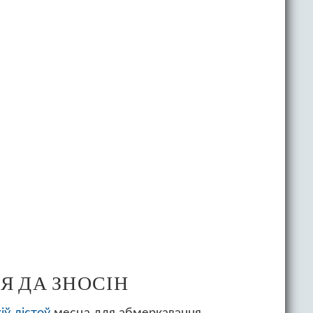
 ДА ЗНОСІН
іў лістоў
месца для абмеркавання