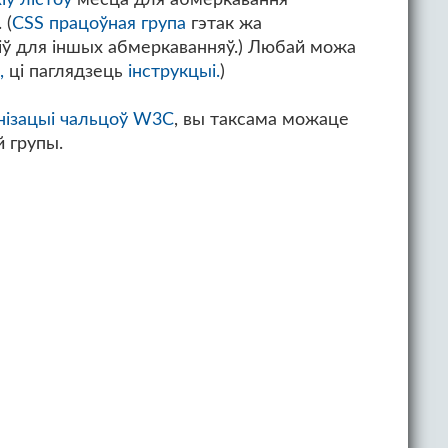
 (
CSS працоўная група
гэтак жа
іў для іншых абмеркаванняў.) Любай можа
,
ці паглядзець
інструкцыі.
)
нізацыі чальцоў W3C
, вы таксама можаце
 групы.