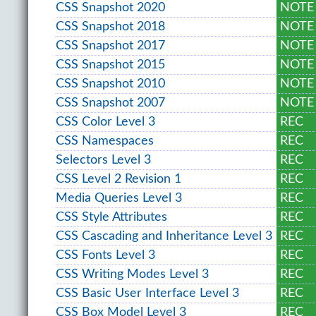
CSS Snapshot 2020
NOTE
CSS Snapshot 2018
NOTE
CSS Snapshot 2017
NOTE
CSS Snapshot 2015
NOTE
CSS Snapshot 2010
NOTE
CSS Snapshot 2007
NOTE
CSS Color Level 3
REC
CSS Namespaces
REC
Selectors Level 3
REC
CSS Level 2 Revision 1
REC
Media Queries Level 3
REC
CSS Style Attributes
REC
CSS Cascading and Inheritance Level 3
REC
CSS Fonts Level 3
REC
CSS Writing Modes Level 3
REC
CSS Basic User Interface Level 3
REC
CSS Box Model Level 3
REC