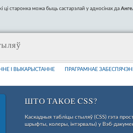
і ці старонка можа быць састарэлай у адносінах да
Ангел
тыляў
ННЕ І ВЫКАРЫСТАННЕ
ПРАГРАМНАЕ ЗАБЕСПЯЧЭН
ШТО ТАКОЕ CSS?
Каскадныя табліцы стыляў (CSS) гэта прост
шрыфты, колеры, інтэрвалы) у Вэб-дакумен