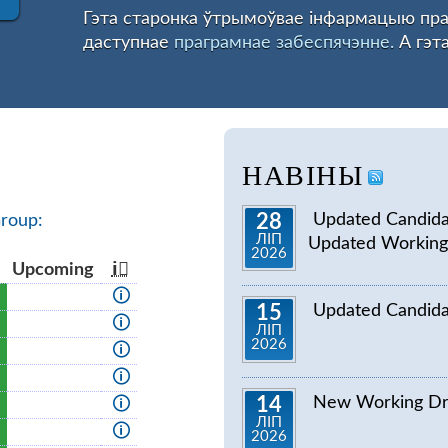
Гэта старонка ўтрымоўвае інфармацыю пра
даступнае
праграмнае забеспячэнне.
А гэт
НАВІНЫ
Updated Candid
28
roup:
ЛІП
Updated Working
2026
s
Up­com­ing
ℹ⃝
🛈
Updated Candid
15
🛈
ЛІП
2026
🛈
🛈
New Working Dr
14
🛈
ЛІП
🛈
2026