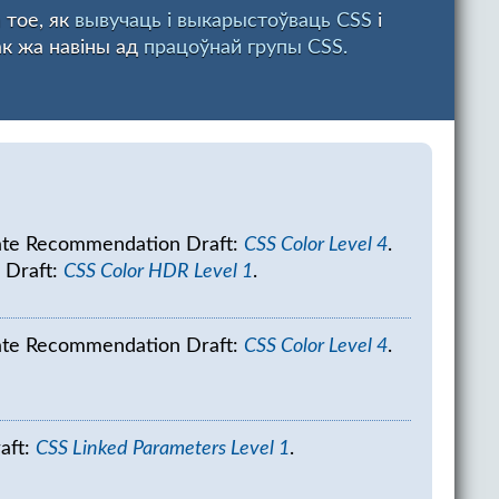
 тое, як
вывучаць і выкарыстоўваць CSS
і
ак жа навіны ад
працоўнай групы CSS.
ate Recommendation Draft:
CSS Color Level 4
.
 Draft:
CSS Color HDR Level 1
.
ate Recommendation Draft:
CSS Color Level 4
.
aft:
CSS Linked Parameters Level 1
.