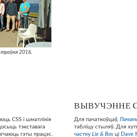
 траўня 2016.
ВЫВУЧЭННЕ 
юць CSS і шматлікія
Для пачаткоўцаў,
Пачата
 досыць тэкставага
табліцу стыляў. Для хут
лягчаюць гэты працэс.
частку
Lie & Bos
ці
Dave R