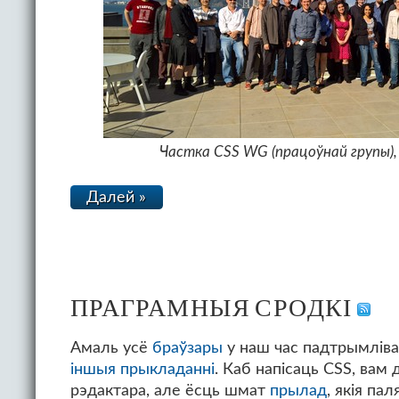
Частка CSS WG (працоўнай групы),
Далей »
ПРАГРАМНЫЯ СРОДКІ
Амаль усё
браўзары
у наш час падтрымліва
іншыя прыкладанні
. Каб напісаць CSS, вам
рэдактара, але ёсць шмат
прылад
, якія па