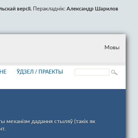
ьскай версіі.
Перакладнік:
Александр Шарилов
Мовы
НЕ
ЎДЗЕЛ /
ПРАЕКТЫ
ы механізм дадання стыляў (такіх як
т.