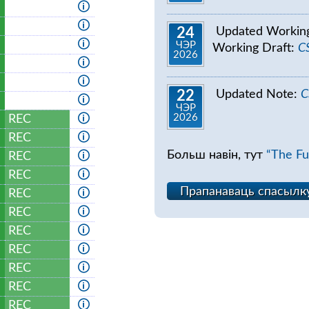
🛈
🛈
Updated Working
24
🛈
ЧЭР
Working Draft:
CS
2026
🛈
🛈
Updated Note:
C
22
🛈
ЧЭР
2026
REC
🛈
REC
🛈
Больш навін, тут
“The Fut
REC
🛈
REC
🛈
Прапанаваць спасылк
REC
🛈
REC
🛈
REC
🛈
REC
🛈
REC
🛈
REC
🛈
REC
🛈