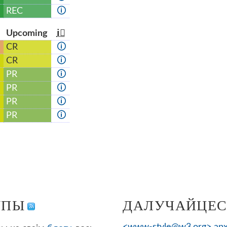
REC
🛈
s
Up­com­ing
ℹ⃝
CR
🛈
CR
🛈
PR
🛈
PR
🛈
PR
🛈
PR
🛈
УПЫ
ДАЛУЧАЙЦЕСЯ
<www-style@w3.org> арх