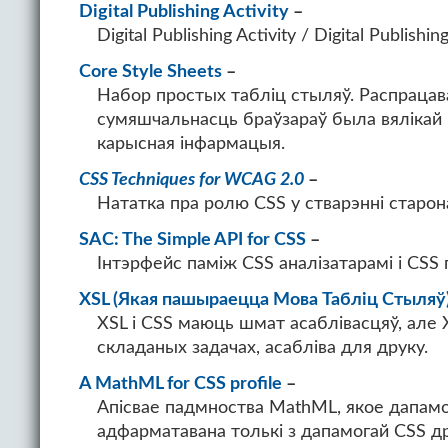
Digital Publishing Activity
Digital Publishing Activity / Digital Publishi
Core Style Sheets
Набор простых табліц стыляў. Распрацав
сумяшчальнасць браўзараў была вялікай 
карысная інфармацыя.
CSS Techniques for WCAG 2.0
Нататка пра ролю CSS у стварэнні старон
SAC: The Simple API for CSS
Інтэрфейс паміж CSS аналізатарамі і CSS 
XSL (Якая пашыраецца Мова Табліц Стыляў
XSL і CSS маюць шмат асаблівасцяў, але 
складаных задачах, асабліва для друку.
A MathML for CSS profile
Апісвае падмноства MathML, якое дапам
адфарматавана толькі з дапамогай CSS др