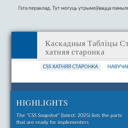
Гэта пераклад. Тут могуць утрымоўвацца памылк
Каскадныя Табліцы С
хатняя старонка
CSS ХАТНЯЯ СТАРОНКА
НАВУЧА
HIGH­LIGHTS
The
“CSS Snapshot”
(latest: 2025) lists the parts
that are ready for implementers