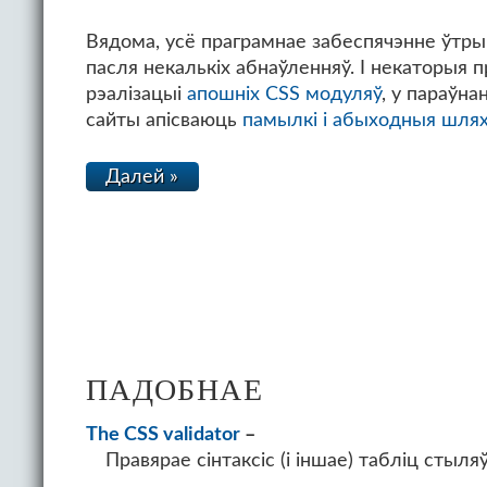
Вядома, усё праграмнае забеспячэнне ўтры
пасля некалькіх абнаўленняў. І некаторыя 
рэалізацыі
апошніх CSS модуляў
, у параўна
сайты апісваюць
памылкі і абыходныя шлях
Далей »
ПАДОБНАЕ
The CSS validator
Правярае сінтаксіс (і іншае) табліц стыляў