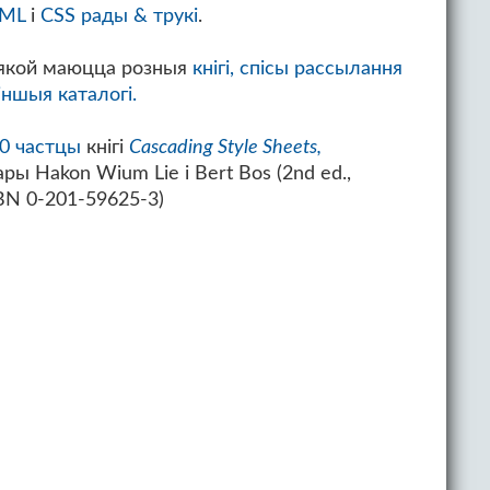
XML
і
CSS рады & трукі
.
 якой маюцца розныя
кнігі,
спісы рассылання
іншыя каталогі.
0 частцы
кнігі
Cascading Style Sheets,
ры Hakon Wium Lie і Bert Bos (2nd ed.,
SBN 0-201-59625-3)