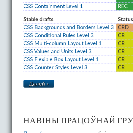
CSS Containment Level 1
REC
Sta­ble drafts
Sta­tu
CSS Backgrounds and Borders Level 3
CRD
CSS Conditional Rules Level 3
CR
CSS Multi-column Layout Level 1
CR
CSS Values and Units Level 3
CR
CSS Flexible Box Layout Level 1
CR
CSS Counter Styles Level 3
CR
Далей »
НАВІНЫ ПРАЦОЎНАЙ ГР