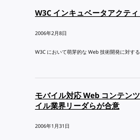
W3C インキュベータアクテ
出版日:
2006年2月8日
W3C において萌芽的な Web 技術開発に対
モバイル対応 Web コンテ
イル業界リーダらが合意
出版日:
2006年1月31日