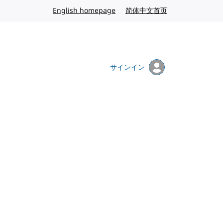
English homepage
英語
简体中文首页
中国語
サインイン