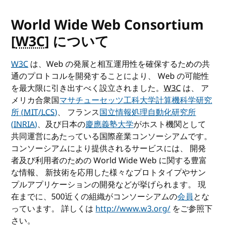
World Wide Web Consortium
[
W3C
] について
W3C
は、Web の発展と相互運用性を確保するための共
通のプロトコルを開発することにより、 Web の可能性
を最大限に引き出すべく設立されました。
W3C
は、 ア
メリカ合衆国
マサチューセッツ工科大学計算機科学研究
所 (
MIT
/
LCS
)
、 フランス
国立情報処理自動化研究所
(
INRIA
)
、及び日本の
慶應義塾大学
がホスト機関として
共同運営にあたっている国際産業コンソーシアムです。
コンソーシアムにより提供されるサービスには、 開発
者及び利用者のための World Wide Web に関する豊富
な情報、 新技術を応用した様々なプロトタイプやサン
プルアプリケーションの開発などが挙げられます。 現
在までに、500近くの組織がコンソーシアムの
会員
とな
っています。 詳しくは
http://www.w3.org/
をご参照下
さい。