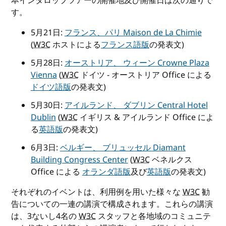
本インタロップツアーの開催地及び開催日は次の通りで
す。
5月21日:
フランス、パリ Maison de La Chimie
(
W3C
ホストによる
フランス語版
の発表文)
5月28日:
オーストリア、 ウィーン Crowne Plaza
Vienna
(
W3C
ドイツ - オーストリア Office による
ドイツ語版
の発表文)
5月30日:
アイルランド、 ダブリン Central Hotel
Dublin
(
W3C
イギリス & アイルランド Office によ
る
英語版
の発表文)
6月3日:
ベルギー、 ブリュッセル Diamant
Building Congress Center
(
W3C
ベネルクス
Office による
オランダ語版
及び
英語版
の発表文)
それぞれのイベントは、利用例を用いた様々な
W3C
勧
告についての一連の講演で構成されます。これらの講演
は、3ないし4名の
W3C
スタッフと各地域のコミュニテ