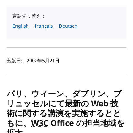
言語切り替え：
English
français
Deutsch
著者と公開日
出版日:
2002年5月21日
パリ、ウィーン、ダブリン、ブ
リュッセルにて最新の Web 技
術に関する講演を実施するとと
もに、
W3C
Office の担当地域を
拡大