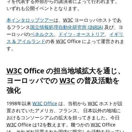
ィを代表する外部からの講演者によって行われます。
いずれも公開イベントとなります。
本インタロップツアー
は、
W3C
ヨーロッパホストであ
るフランス
国立情報処理自動化研究所 (
INRIA
)
及び、ヨ
ーロッパの
ベネルクス
、
ドイツ - オーストリア
、
イギリ
ス & アイルランド
の各
W3C
Office によって運営されま
す。
W3C
Office の担当地域拡大を通じ、
ヨーロッパでの
W3C
の普及活動を
強化
1998年以来
W3C
Office
は、当初から
W3C
ホストが設
置されていたアメリカ、フランス、 日本以外の地域に
おけるコンソーシアムの拡大を担ってきました。今日
W3C
Office は12を数えます。幾つかの
W3C
Office
は、それぞれ設置された国内に限定した活動を行ってい