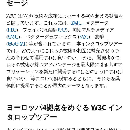
セージ
W3C
は Web 技術を広範にカバーする40を超える勧告を
公開しています。これらには、
XML
、メタデータ
(
RDF
)、プライバシ保護 (
P3P
)、同期マルチメディア
(
SMIL
)、 ベクターグラフィックス (
SVG
)、数学
(
MathML
) 等が含まれています。 本インタロップツアー
では、 どのようにこれらの技術を相互に補完させつつ
組み合わせて運用すれば良いのか、 また、 開発者がこ
れらの技術が持つアドバンテージを最大限に引き出すア
プリケーションを新たに開発するにはどのようにすれば
良いのか、 等について解説するとともに、 それらを具
体的に提示することが最大のテーマとなります。
ヨーロッパ4拠点をめぐる
W3C
イン
タロップツアー