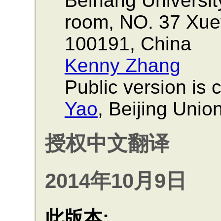
Beihang Universit
room, NO. 37 Xue
100191, China
Kenny Zhang
Public version is 
Yao
, Beijing Unio
授权中文翻译
2014年10月9日
此版本: