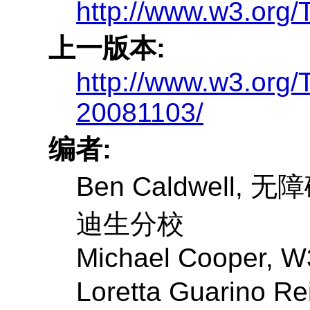
http://www.w3.or
上一版本:
http://www.w3.or
20081103/
编者:
Ben Caldwell,
无障
迪生分校
Michael Cooper,
W
Loretta Guarino Re