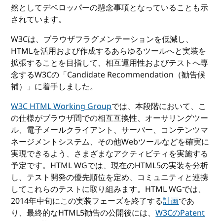
然としてデベロッパーの懸念事項となっていることも示
されています。
W3Cは、ブラウザフラグメンテーションを低減し、
HTMLを活用および作成するあらゆるツールへと実装を
拡張することを目指して、相互運用性およびテストへ専
念するW3Cの「Candidate Recommendation（勧告候
補）」に着手しました。
W3C HTML Working Group
では、本段階において、こ
の仕様がブラウザ間での相互互換性、オーサリングツー
ル、電子メールクライアント、サーバー、コンテンツマ
ネージメントシステム、その他Webツールなどを確実に
実現できるよう、さまざまなアクティビティを実施する
予定です。HTML WGでは、現在のHTML5の実装を分析
し、テスト開発の優先順位を定め、コミュニティと連携
してこれらのテストに取り組みます。HTML WGでは、
2014年中旬にこの実装フェーズを終了する
計画
であ
り、最終的なHTML5勧告の公開後には、
W3CのPatent