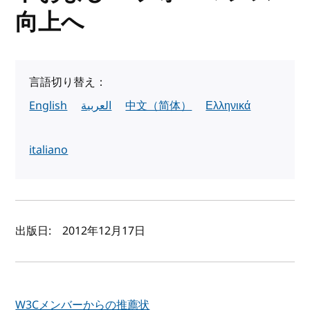
向上へ
言語切り替え：
English
العربية
中文（简体）
Ελληνικά
italiano
著者と公開日
出版日:
2012年12月17日
W3Cメンバーからの推薦状