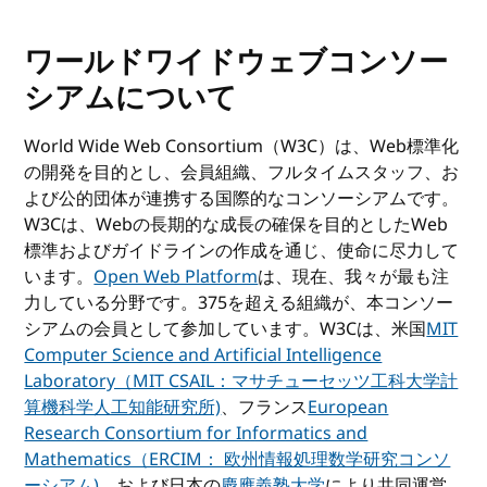
ワールドワイドウェブコンソー
シアムについて
World Wide Web Consortium（W3C）は、Web標準化
の開発を目的とし、会員組織、フルタイムスタッフ、お
よび公的団体が連携する国際的なコンソーシアムです。
W3Cは、Webの長期的な成長の確保を目的としたWeb
標準およびガイドラインの作成を通じ、使命に尽力して
います。
Open Web Platform
は、現在、我々が最も注
力している分野です。375を超える組織が、本コンソー
シアムの会員として参加しています。W3Cは、米国
MIT
Computer Science and Artificial Intelligence
Laboratory（MIT CSAIL：マサチューセッツ工科大学計
算機科学人工知能研究所)
、フランス
European
Research Consortium for Informatics and
Mathematics（ERCIM： 欧州情報処理数学研究コンソ
ーシアム)
、および日本の
慶應義塾大学
により共同運営