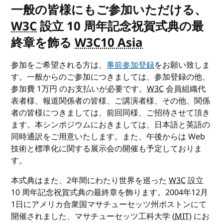
一般の皆様にもご参加いただける、
W3C
設立 10 周年記念祝賀式典の最
終章を飾る
W3C10 Asia
参加をご希望される方は、
事前参加登録
をお願い致しま
す。一般からのご参加につきましては、参加登録の他、
参加費 1万円 のお支払いが必要です。
W3C
会員組織代
表者様、報道関係者の皆様、ご講演者様、その他、関係
者の皆様につきましては、前回同様、ご招待させて頂き
ます。本シンポジウムにおきましては、日本語と英語の
同時通訳をご用意いたします。また、午後からは Web
技術と標準化に関する展示会の開催も予定しておりま
す。
本式典はまた、2年間にわたり世界を巡った
W3C
設立
10 周年記念祝賀式典の最終章を飾ります。2004年12月
1日にアメリカ合衆国マサチューセッツ州ボストンにて
開催されました、マサチューセッツ工科大学 (
MIT
) にお