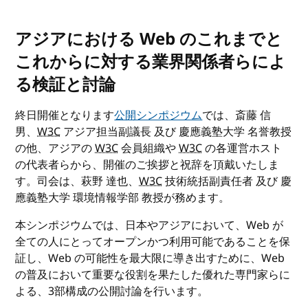
アジアにおける Web のこれまでと
これからに対する業界関係者らによ
る検証と討論
終日開催となります
公開シンポジウム
では、斎藤 信
男、
W3C
アジア担当副議長 及び 慶應義塾大学 名誉教授
の他、アジアの
W3C
会員組織や
W3C
の各運営ホスト
の代表者らから、開催のご挨拶と祝辞を頂戴いたしま
す。司会は、萩野 達也、
W3C
技術統括副責任者 及び 慶
應義塾大学 環境情報学部 教授が務めます。
本シンポジウムでは、日本やアジアにおいて、Web が
全ての人にとってオープンかつ利用可能であることを保
証し、Web の可能性を最大限に導き出すために、Web
の普及において重要な役割を果たした優れた専門家らに
よる、3部構成の公開討論を行います。