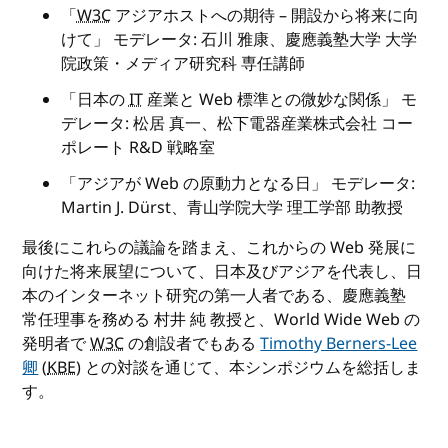
「
W3C
アジアホストへの期待 – 開設から将来に向
けて」 モデレータ: 石川 雅康、慶應義塾大学 大学
院政策・メディア研究科 専任講師
「日本の
IT
産業と Web 標準との微妙な関係」 モ
デレータ: 松居 真一、松下電器産業株式会社 コー
ポレート R&D 戦略室
「アジアが Web の原動力となる日」 モデレータ:
Martin J. Dürst、青山学院大学 理工学部 助教授
最後にこれらの議論を踏まえ、これからの Web 発展に
向けた将来展望について、日本及びアジアを代表し、日
本のインターネット研究の第一人者である、慶應義塾
常任理事を務める 村井 純 教授と、World Wide Web の
発明者で
W3C
の創設者でもある
Timothy Berners-Lee
卿
(
KBE
) との対談を通じて、本シンポジウムを総括しま
す。