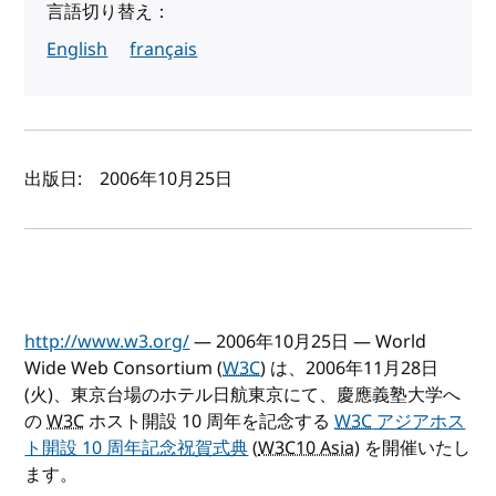
言語切り替え：
English
français
著者と公開日
出版日:
2006年10月25日
http://www.w3.org/
— 2006年10月25日 — World
Wide Web Consortium (
W3C
) は、2006年11月28日
(火)、東京台場のホテル日航東京にて、慶應義塾大学へ
の
W3C
ホスト開設 10 周年を記念する
W3C
アジアホス
ト開設 10 周年記念祝賀式典
(
W3C10 Asia
) を開催いたし
ます。