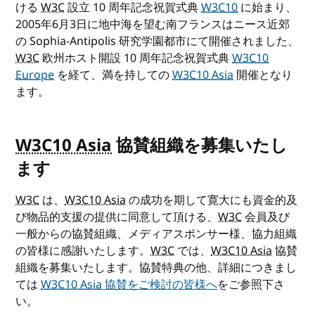
ける
W3C
設立 10 周年記念祝賀式典
W3C10
に始まり、
2005年6月3日に地中海を望む南フランスはニース近郊
の Sophia-Antipolis 研究学園都市にて開催されました、
W3C
欧州ホスト開設 10 周年記念祝賀式典
W3C10
Europe
を経て、満を持しての
W3C10 Asia
開催となり
ます。
W3C10 Asia
協賛組織を募集いたし
ます
W3C
は、
W3C10 Asia
の成功を期して寛大にも資金的及
び物品的支援の提供に同意して頂ける、
W3C
会員及び
一般からの協賛組織、メディアスポンサー様、協力組織
の皆様に感謝いたします。
W3C
では、
W3C10 Asia
協賛
組織を募集いたします。協賛特典の他、詳細につきまし
ては
W3C10 Asia
協賛をご検討の皆様へ
をご参照下さ
い。