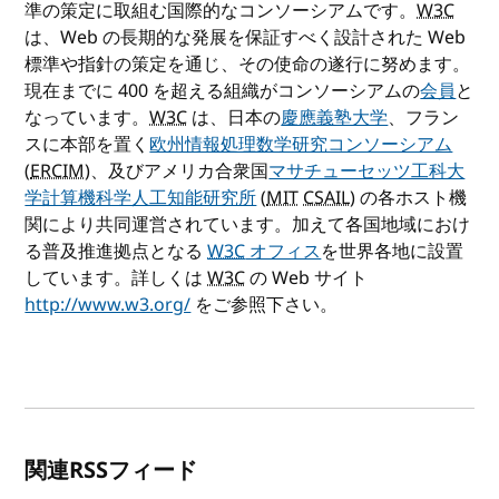
準の策定に取組む国際的なコンソーシアムです。
W3C
は、Web の長期的な発展を保証すべく設計された Web
標準や指針の策定を通じ、その使命の遂行に努めます。
現在までに 400 を超える組織がコンソーシアムの
会員
と
なっています。
W3C
は、日本の
慶應義塾大学
、フラン
スに本部を置く
欧州情報処理数学研究コンソーシアム
(
ERCIM
)、及びアメリカ合衆国
マサチューセッツ工科大
学計算機科学人工知能研究所
(
MIT
CSAIL
) の各ホスト機
関により共同運営されています。加えて各国地域におけ
る普及推進拠点となる
W3C
オフィス
を世界各地に設置
しています。詳しくは
W3C
の Web サイト
http://www.w3.org/
をご参照下さい。
関連RSSフィード