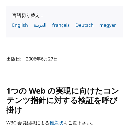
言語切り替え：
English
العربية
français
Deutsch
magyar
著者と公開日
出版日:
2006年6月27日
1つの Web の実現に向けたコン
テンツ指針に対する検証を呼び
掛け
W3C 会員組織による
推薦状
もご覧下さい。