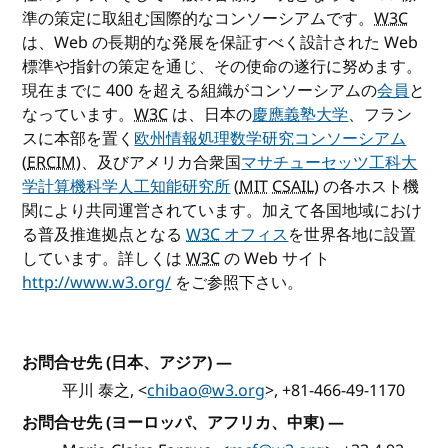
準の策定に取組む国際的なコンソーシアムです。
W3C
は、Web の長期的な発展を保証すべく設計された Web
標準や指針の策定を通じ、その使命の遂行に努めます。
現在までに 400 を超える組織がコンソーシアムの
会員
と
なっています。
W3C
は、日本の
慶應義塾大学
、フラン
スに本部を置く
欧州情報処理数学研究コンソーシアム
(
ERCIM
)、及びアメリカ合衆国
マサチューセッツ工科大
学計算機科学人工知能研究所
(
MIT
CSAIL
) の各ホスト機
関により共同運営されています。加えて各国地域におけ
る普及推進拠点となる
W3C
オフィス
を世界各地に設置
しています。詳しくは
W3C
の Web サイト
http://www.w3.org/
をご参照下さい。
お問合せ先 (日本、アジア)
—
平川 泰之, <
chibao@w3.org
>, +81-466-49-1170
お問合せ先 (ヨーロッパ、アフリカ、中東)
—