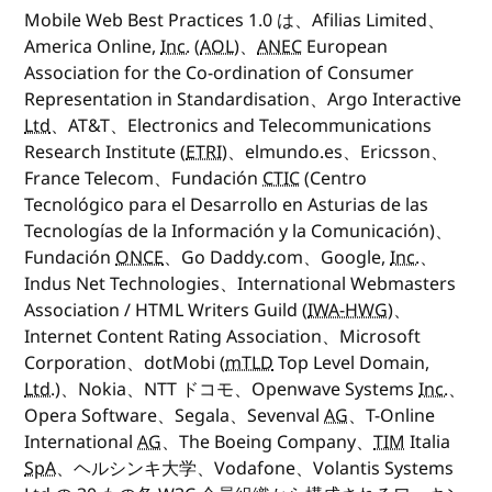
Mobile Web Best Practices 1.0 は、Afilias Limited、
America Online,
Inc.
(
AOL
)、
ANEC
European
Association for the Co-ordination of Consumer
Representation in Standardisation、Argo Interactive
Ltd
、AT&T、Electronics and Telecommunications
Research Institute (
ETRI
)、elmundo.es、Ericsson、
France Telecom、Fundación
CTIC
(Centro
Tecnológico para el Desarrollo en Asturias de las
Tecnologías de la Información y la Comunicación)、
Fundación
ONCE
、Go Daddy.com、Google,
Inc.
、
Indus Net Technologies、International Webmasters
Association / HTML Writers Guild (
IWA-HWG
)、
Internet Content Rating Association、Microsoft
Corporation、dotMobi (
mTLD
Top Level Domain,
Ltd.
)、Nokia、NTT ドコモ、Openwave Systems
Inc.
、
Opera Software、Segala、Sevenval
AG
、T-Online
International
AG
、The Boeing Company、
TIM
Italia
SpA
、ヘルシンキ大学、Vodafone、Volantis Systems