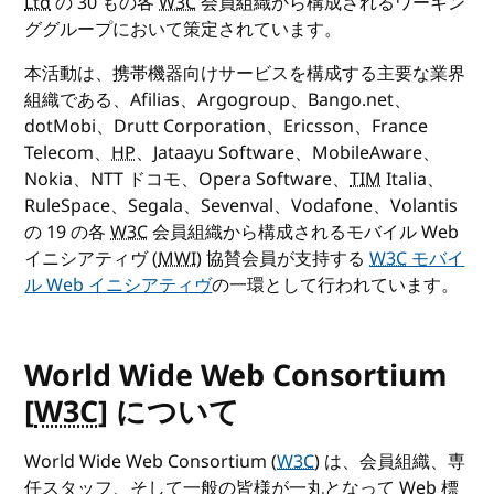
Ltd
の 30 もの各
W3C
会員組織から構成されるワーキン
ググループにおいて策定されています。
本活動は、携帯機器向けサービスを構成する主要な業界
組織である、Afilias、Argogroup、Bango.net、
dotMobi、Drutt Corporation、Ericsson、France
Telecom、
HP
、Jataayu Software、MobileAware、
Nokia、NTT ドコモ、Opera Software、
TIM
Italia、
RuleSpace、Segala、Sevenval、Vodafone、Volantis
の 19 の各
W3C
会員組織から構成されるモバイル Web
イニシアティヴ (
MWI
) 協賛会員が支持する
W3C
モバイ
ル Web イニシアティヴ
の一環として行われています。
World Wide Web Consortium
[
W3C
] について
World Wide Web Consortium (
W3C
) は、会員組織、専
任スタッフ、そして一般の皆様が一丸となって Web 標