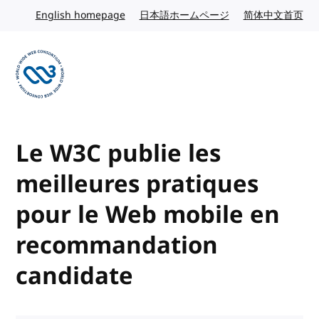
Skip to content
English homepage
English website
日本語ホームページ
Japanese website
简体中文首页
Chi
Visit the W3C homepage
Le W3C publie les
meilleures pratiques
pour le Web mobile en
recommandation
candidate