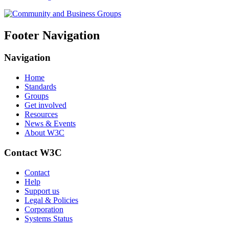
Footer Navigation
Navigation
Home
Standards
Groups
Get involved
Resources
News & Events
About W3C
Contact W3C
Contact
Help
Support us
Legal & Policies
Corporation
Systems Status