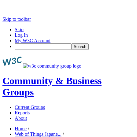
Skip to toolbar
Skip
Log In
My W3C Account
Search
Community & Business
Groups
Current Groups
Reports
About
Home
/
Web of Things Japane...
/