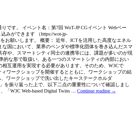
です。 イベント名：第7回 WoT-JP CGイベント Webベー
きます （https://wot-jp-
の方で参加登録をお願いします。 概要： 近年、ICTを活用した高度なエネル
まな国において、業界のベンダや標準化団体を巻き込んだスマ
共存や、スマートシティ同士の連携等には、課題が多いのが現
準的な形で取扱い、ある一つのスマートシティの内部におい
相互運用を実現する必要があります。そのため、W3Cで
シティワークショップを開催するとともに、ワークショップの結
を持ち、ワークショップで洗い出したキーステークホルダ
の標準化取り組みの詳細」を振り返った上で、以下二点の重要性について確認しまし
ased Digital Twins …
Continue reading
→