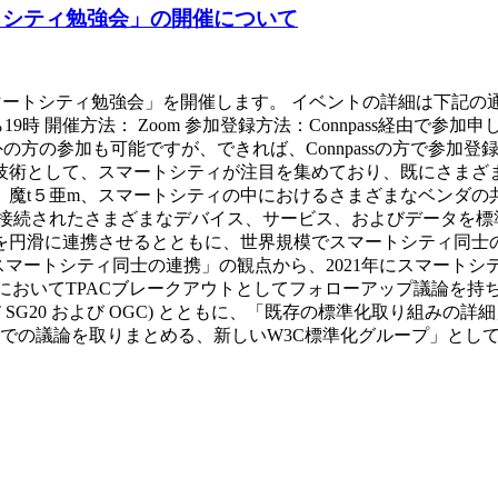
マートシティ勉強会」の開催について
ース・スマートシティ勉強会」を開催します。 イベントの詳細は下記の通り
 開催方法： Zoom 参加登録方法：Connpass経由で参加申し込みがで
T-JP CGメンバー以外の方の参加も可能ですが、できれば、Connpass
技術として、スマートシティが注目を集めており、既にさまざ
、魔t５亜m、スマートシティの中におけるさまざまなベンダの
互接続されたさまざまなデバイス、サービス、およびデータを標
を円滑に連携させるとともに、世界規模でスマートシティ同士の
スマートシティ同士の連携」の観点から、2021年にスマート
2022 においてTPACブレークアウトとしてフォローアップ議論
JTC1 WG11, ITU-T SG20 および OGC) とともに、「既存
取りまとめる、新しいW3C標準化グループ」として、「W3C Web-b