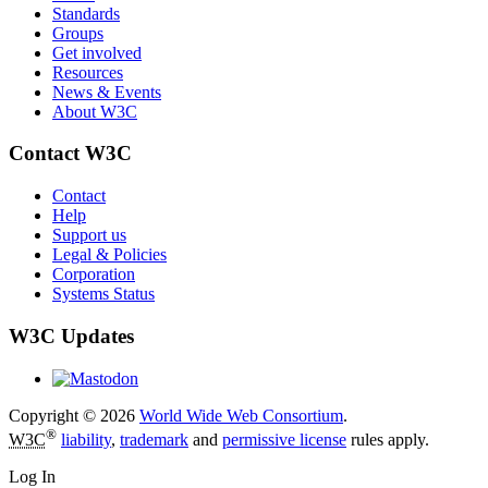
Standards
Groups
Get involved
Resources
News & Events
About W3C
Contact W3C
Contact
Help
Support us
Legal & Policies
Corporation
Systems Status
W3C Updates
Copyright © 2026
World Wide Web Consortium
.
®
W3C
liability
,
trademark
and
permissive license
rules apply.
Log In