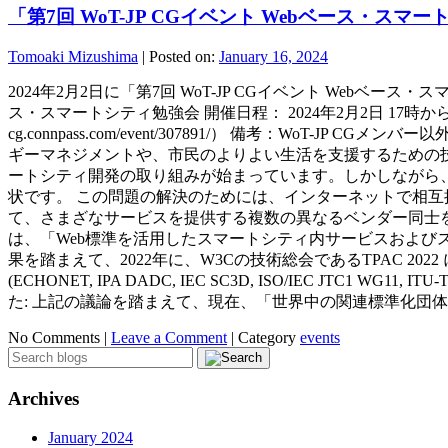
「第7回 WoT-JP CGイベント Webベース・ス
Tomoaki Mizushima
|
Posted on:
January 16, 2024
2024年2月2日に「第7回 WoT-JP CGイベント Webベ
ス・スマートシティ勉強会 開催日程： 2024年2月2日 17時から19時
cg.connpass.com/event/307891/） 備考：Wo
ギーマネジメントや、市民のよりよい生活を支援するための
ートシティ開発の取り組みが始まっています。しかしながら
状です。 この問題の解決のためには、インターネットで相
て、さまざなサービスを提供する複数の異なるベンダー同士
は、「Web標準を活用したスマートシティ内サービスおよび
果を踏まえて、2022年に、W3Cの技術総会であるTPAC 
(ECHONET, IPA DADC, IEC SC3D, ISO/IEC 
た: 上記の議論を踏まえて、現在、「世界中の関連標準化団体での議論を
No Comments |
Leave a Comment
|
Category
events
Archives
January 2024