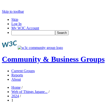
Skip to toolbar
Skip
Log In
My W3C Account
Search
Community & Business Groups
Current Groups
Reports
About
Home
/
Web of Things Japane...
/
2024
/
1