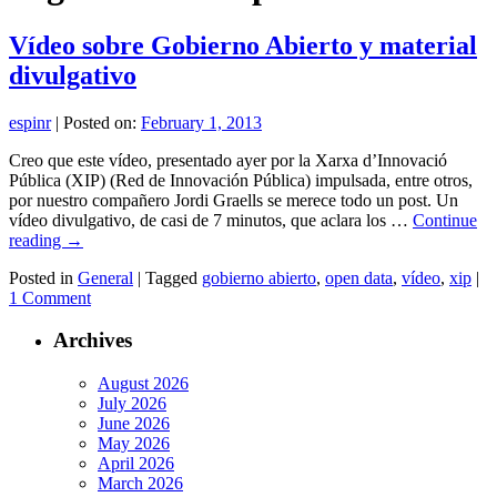
Vídeo sobre Gobierno Abierto y material
divulgativo
espinr
|
Posted on:
February 1, 2013
Creo que este vídeo, presentado ayer por la Xarxa d’Innovació
Pública (XIP) (Red de Innovación Pública) impulsada, entre otros,
por nuestro compañero Jordi Graells se merece todo un post. Un
vídeo divulgativo, de casi de 7 minutos, que aclara los …
Continue
reading
→
Posted in
General
|
Tagged
gobierno abierto
,
open data
,
vídeo
,
xip
|
1 Comment
Archives
August 2026
July 2026
June 2026
May 2026
April 2026
March 2026