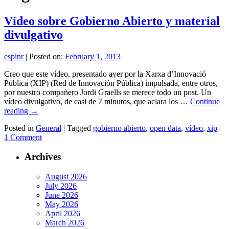
Vídeo sobre Gobierno Abierto y material
divulgativo
espinr
|
Posted on:
February 1, 2013
Creo que este vídeo, presentado ayer por la Xarxa d’Innovació
Pública (XIP) (Red de Innovación Pública) impulsada, entre otros,
por nuestro compañero Jordi Graells se merece todo un post. Un
vídeo divulgativo, de casi de 7 minutos, que aclara los …
Continue
reading
→
Posted in
General
|
Tagged
gobierno abierto
,
open data
,
vídeo
,
xip
|
1 Comment
Archives
August 2026
July 2026
June 2026
May 2026
April 2026
March 2026