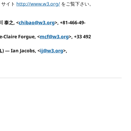
b サイト
http://www.w3.org/
をご覧下さい。
 泰之, <
chibao@w3.org
>, +81-466-49-
e-Claire Forgue, <
mcf@w3.org
>, +33 492
L
) — Ian Jacobs, <
ij@w3.org
>,