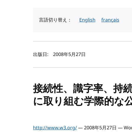
言語切り替え：
English
français
著者と公開日
出版日:
2008年5月27日
接続性、識字率、持
に取り組む学際的な
http://www.w3.org/
— 2008年5月27日 — World