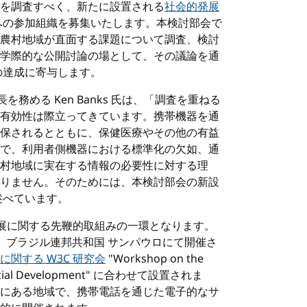
を調査すべく、新たに設置される
社会的発展
への参加組織を募集いたします。本検討部会で
農村地域が直面する課題について調査、検討
学際的な公開討論の場として、その議論を通
の達成に寄与します。
長を務める Ken Banks 氏は、「調査を重ねる
有効性は際立ってきています。携帯機器を通
保されるとともに、保健医療やその他の有益
で、利用者側機器における標準化の欠如、通
村地域に実在する情報の必要性に対する理
りません。そのためには、本検討部会の新設
述べています。
展に関する先鞭的取組みの一環となります。
り、ブラジル連邦共和国 サンパウロにて開催さ
割に関する
W3C
研究会
"Workshop on the
ing Social Development" に合わせて設置されま
にある地域で、携帯電話を通じた電子的なサ