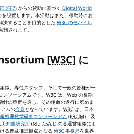
 (
FP7
)
からの賛助に基づく
Digital World
会を設置します。本活動はまた、移動時にお
、解決することを目的とした
W3C
のモバイル
実施されます。
sortium [
W3C
] に
会員組織、専任スタッフ、そして一般の皆様が一
なコンソーシアムです。
W3C
は、Web の長期
や指針の策定を通じ、その使命の遂行に努めま
シアムの
会員
となっています。
W3C
は、日本
報処理数学研究コンソーシアム
(
ERCIM
)、及
人工知能研究所
(
MIT
CSAIL
) の各運営組織によ
おける普及推進拠点となる
W3C
事務局
を世界