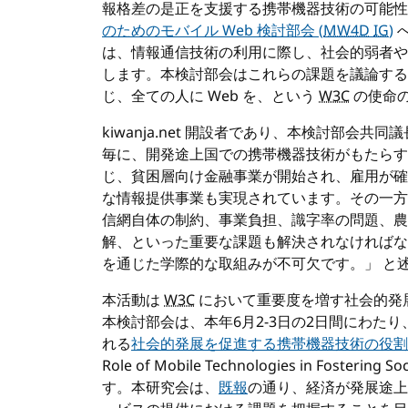
報格差の是正を支援する携帯機器技術の可能性
のためのモバイル Web 検討部会 (
MW4D
IG
)
は、情報通信技術の利用に際し、社会的弱者や
します。本検討部会はこれらの課題を議論する
じ、全ての人に Web を、という
W3C
の使命
kiwanja.net 開設者であり、本検討部会共同議
毎に、開発途上国での携帯機器技術がもたらす
じ、貧困層向け金融事業が開始され、雇用が確
な情報提供事業も実現されています。その一方
信網自体の制約、事業負担、識字率の問題、農
解、といった重要な課題も解決されなければな
を通じた学際的な取組みが不可欠です。」 と
本活動は
W3C
において重要度を増す社会的発
本検討部会は、本年6月2-3日の2日間にわた
れる
社会的発展を促進する携帯機器技術の役
Role of Mobile Technologies in Foster
す。本研究会は、
既報
の通り、経済が発展途上