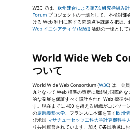
W3C
では、
欧州連合による第7次研究枠組み計画
Forum
プロジェクトの一環として、本検討部
ける Web 利用に関する問題点や課題を把握
Web イニシアティヴ (
MWI
)
活動の一環として
World Wide Web Con
ついて
World Wide Web Consortium (
W3C
) は、
丸となって Web 標準の策定に取組む国際的
的な発展を保証すべく設計された Web 標準
す。現在までに 400 を超える組織がコンソー
の
慶應義塾大学
、フランスに本部を置く
欧州情
び米国
マサチューセッツ工科大学計算機科学
り共同運営されています。加えて各国地域に