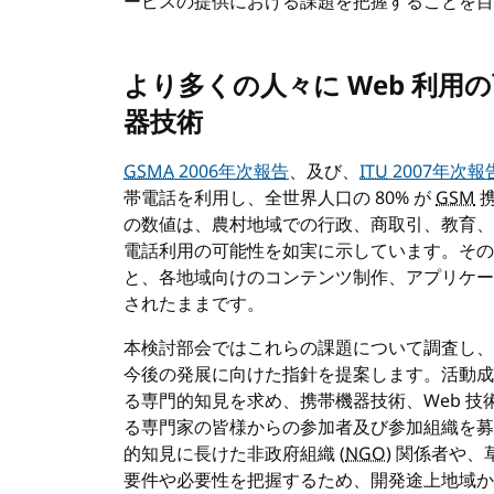
ービスの提供における課題を把握することを目
より多くの人々に Web 利
器技術
GSMA
2006年次報告
、及び、
ITU
2007年次報
帯電話を利用し、全世界人口の 80% が
GSM
携
の数値は、農村地域での行政、商取引、教育、
電話利用の可能性を如実に示しています。その
と、各地域向けのコンテンツ制作、アプリケー
されたままです。
本検討部会ではこれらの課題について調査し、
今後の発展に向けた指針を提案します。活動成
る専門的知見を求め、携帯機器技術、Web 
る専門家の皆様からの参加者及び参加組織を募
的知見に長けた非政府組織 (
NGO
) 関係者や
要件や必要性を把握するため、開発途上地域か