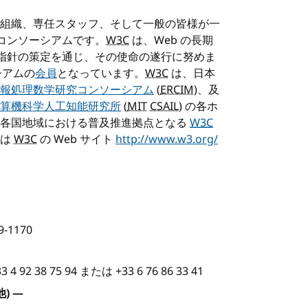
会員組織、専任スタッフ、そして一般の皆様が一
なコンソーシアムです。
W3C
は、Web の長期
や指針の策定を通じ、その使命の遂行に努めま
シアムの
会員
となっています。
W3C
は、日本
報処理数学研究コンソーシアム
(
ERCIM
)、及
算機科学人工知能研究所
(
MIT
CSAIL
) の各ホ
て各国地域における普及推進拠点となる
W3C
くは
W3C
の Web サイト
http://www.w3.org/
49-1170
33 4 92 38 75 94 または +33 6 76 86 33 41
)
—