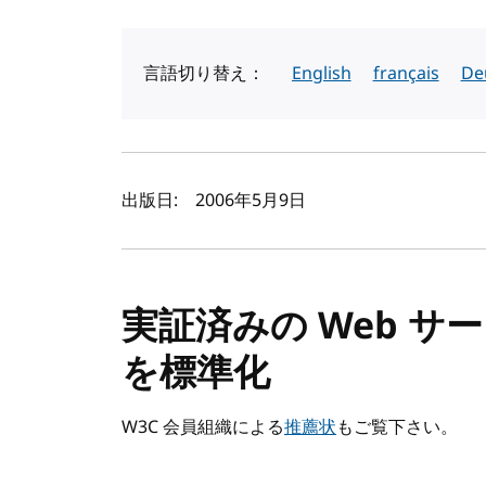
言語切り替え：
English
français
De
著者と公開日
出版日:
2006年5月9日
実証済みの Web 
を標準化
W3C 会員組織による
推薦状
もご覧下さい。