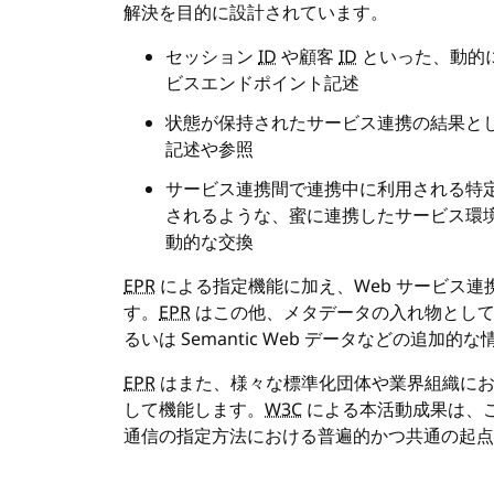
解決を目的に設計されています。
セッション
ID
や顧客
ID
といった、動的
ビスエンドポイント記述
状態が保持されたサービス連携の結果と
記述や参照
サービス連携間で連携中に利用される特
されるような、蜜に連携したサービス環
動的な交換
EPR
による指定機能に加え、Web サービス
す。
EPR
はこの他、メタデータの入れ物とし
るいは Semantic Web データなどの追加的
EPR
はまた、様々な標準化団体や業界組織におい
して機能します。
W3C
による本活動成果は、こ
通信の指定方法における普遍的かつ共通の起点