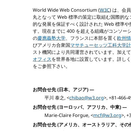
World Wide Web Consortium (
W3C
) は、
丸となって Web 標準の策定に取組む国際的
的な発展を保証すべく設計された Web 標準
す。現在までに 400 を超える組織がコンソー
の
慶應義塾大学
、フランスに本部を置く
欧州情
びアメリカ合衆国
マサチューセッツ工科大学計
スト機関により共同運営されています。加え
オフィス
を世界各地に設置しています。詳し
をご参照下さい。
お問合せ先 (日本、アジア)
—
平川 泰之, <
chibao@w3.org
>, +81-466-
お問合せ先 (ヨーロッパ、アフリカ、中東)
—
Marie-Claire Forgue, <
mcf@w3.org
>, +
お問合せ先 (アメリカ、オーストラリア、その他