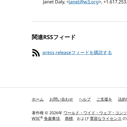
Janet Daly, <
janet@w3.org
>, +1.617.25
関連RSSフィード
press releaseフィードを購読する
ホーム
お問い合わせ
ヘルプ
ご支援を
法的
著作権 © 2026年
ワールド・ワイド・ウェブ・コンソ
®
W3C
免責事項
、
商標
、および
寛容なライセンス
の