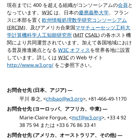
現在までに 400 を超える組織がコンソーシアムの
会員
と
なっています。
W3C
は、日本の
慶應義塾大学
、フラン
スに本部を置く
欧州情報処理数学研究コンソーシアム
(
ERCIM
)、及びアメリカ合衆国
マサチューセッツ工科大
学計算機科学人工知能研究所
(
MIT
CSAIL
) の各ホスト機
関により共同運営されています。加えて各国地域におけ
る普及推進拠点となる
W3C
オフィス
を世界各地に設置
しています。詳しくは
W3C
の Web サイト
http://www.w3.org/
をご参照下さい。
お問合せ先 (日本、アジア)
—
平川 泰之, <
chibao@w3.org
>, +81-466-49-1170
お問合せ先 (ヨーロッパ、アフリカ、中東)
—
Marie-Claire Forgue, <
mcf@w3.org
>, +33 4 92
38 75 94 または +33 6 76 86 33 41
お問合せ先 (アメリカ、オーストラリア、その他)
—