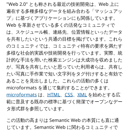
"Web 2.0" とも称される最近の技術開発は、Web 上に
遍在する多種多様なデータを組み合わる「マッシュアッ
プ」に基づくアプリケーションにも関係しています。
Web を革新させている多くの活発なコミュニティで
は、スケジュール帳、連絡先、位置情報といったデータ
を共有したいという共通の目標を掲げています。これら
のコミュニティでは、コミュニティ特有の要求を満たす
多様な社会的実践や技術開発を行っています。実際、統
計的な手法を用いた検索エンジンは大成功を収めました
が、写真を共有したいと思っていた利用者らは、共有し
たい写真に手作業で短い文字列をタグ付けすると有効で
あることを見出しました。これらの活動の多くは
microformats を通じて集約することができます。
microformats
は、
HTML
、
CSS
、
XML
を始めとする広
範に普及する既存の標準に基づく簡潔でオープンなデー
タ形式群を参照しています。
この活動の高まりは Semantic Web の本質にも直に通
じています。Semantic Web に関わるコミュニティで