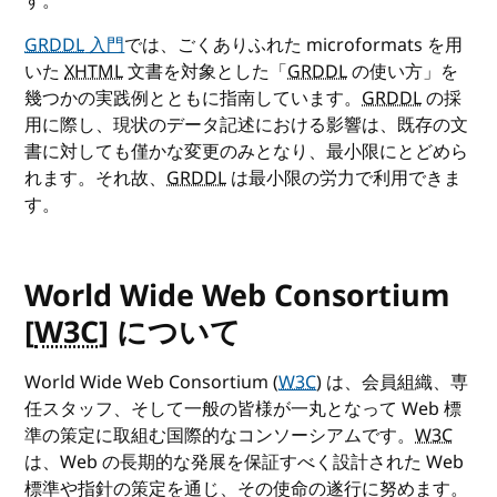
す。
GRDDL
入門
では、ごくありふれた microformats を用
いた
XHTML
文書を対象とした「
GRDDL
の使い方」を
幾つかの実践例とともに指南しています。
GRDDL
の採
用に際し、現状のデータ記述における影響は、既存の文
書に対しても僅かな変更のみとなり、最小限にとどめら
れます。それ故、
GRDDL
は最小限の労力で利用できま
す。
World Wide Web Consortium
[
W3C
] について
World Wide Web Consortium (
W3C
) は、会員組織、専
任スタッフ、そして一般の皆様が一丸となって Web 標
準の策定に取組む国際的なコンソーシアムです。
W3C
は、Web の長期的な発展を保証すべく設計された Web
標準や指針の策定を通じ、その使命の遂行に努めます。